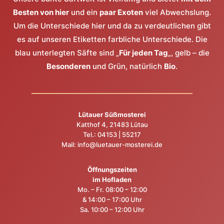
Besten von hier
und ein
paar Exoten
viel Abwechslung.
Um die Unterschiede hier und da zu verdeutlichen gibt
es auf unseren Etiketten farbliche Unterschiede. Die
blau unterlegten Säfte sind „
Für jeden Tag
„, gelb – die
Besonderen
und Grün, natürlich
Bio
.
Lütauer Süßmosterei
Katthof 4, 21483 Lütau
Tel.:
04153 | 55217
Mail:
info@luetauer-mosterei.de
Öffnungszeiten
im Hofladen
Mo. – Fr. 08:00 – 12:00
& 14:00 – 17:00 Uhr
Sa. 10:00 – 12:00 Uhr