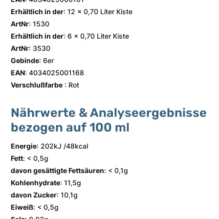
Erhältlich in der
: 12 x 0,70 Liter Kiste
ArtNr
: 1530
Erhältlich in der
: 6 x 0,70 Liter Kiste
ArtNr
: 3530
Gebinde
: 6er
EAN
: 4034025001168
Verschlußfarbe
: Rot
Nährwerte & Analyseergebnisse
bezogen auf 100 ml
Energie
: 202kJ /48kcal
Fett
: < 0,5g
davon gesättigte Fettsäuren
: < 0,1g
Kohlenhydrate
: 11,5g
davon Zucker
: 10,1g
Eiweiß
: < 0,5g