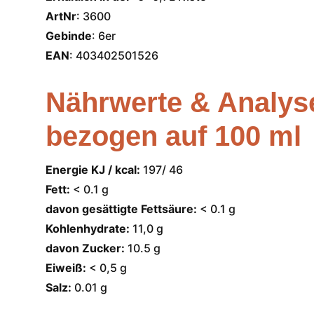
ArtNr
: 3600
Gebinde
: 6er
EAN
: 403402501526
Nährwerte & Analys
bezogen auf 100 ml
Energie KJ / kcal:
197/ 46
Fett:
< 0.1 g
davon gesättigte Fettsäure:
< 0.1 g
Kohlenhydrate:
11,0 g
davon Zucker:
10.5 g
Eiweiß:
< 0,5 g
Salz:
0.01 g