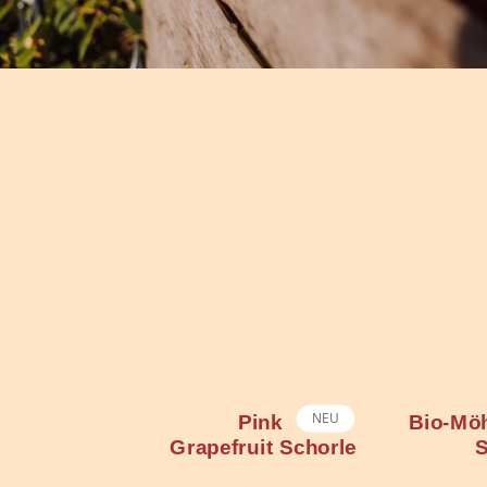
NEU
Pink
Bio-Möhre-Apfel-
Rhabarb
ruit Schorle
Saft