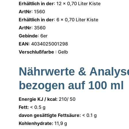
Erhältlich in der
: 12 x 0,70 Liter Kiste
ArtNr
: 1560
Erhältlich in der
: 6 x 0,70 Liter Kiste
ArtNr
: 3560
Gebinde
: 6er
EAN
: 4034025001298
Verschlußfarbe
: Gelb
Nährwerte & Analys
bezogen auf 100 ml
Energie KJ / kcal:
210/ 50
Fett:
< 0.5 g
davon gesättigte Fettsäure:
< 0.1 g
Kohlenhydrate:
11,9 g