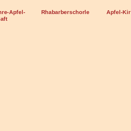
erschorle
Apfel-Kirschsaft
Bi
Mehrfru