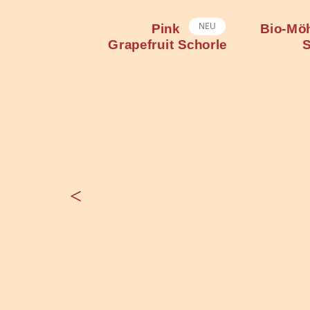
NEU
Pink
Bio-Möhre-Apfel-
Rhabarb
ruit Schorle
Saft