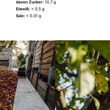
davon Zucker:
10.7 g
Eiweiß:
< 0,5 g
Salz:
< 0.01 g