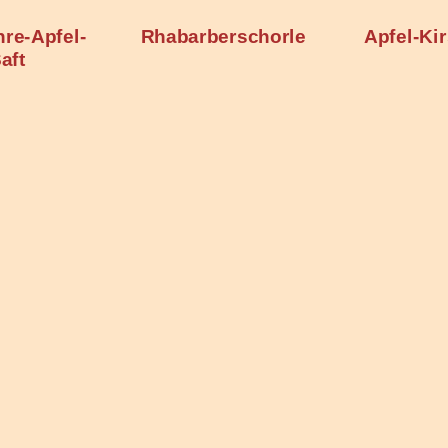
erschorle
Apfel-Kirschsaft
Bi
Mehrfru