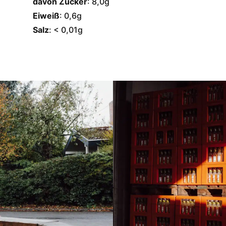
davon Zucker
: 8,0g
Eiweiß
: 0,6g
Salz
: < 0,01g