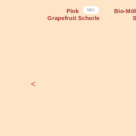
NEU
Pink
Bio-Möhre-Apfel-
Rhabarb
ruit Schorle
Saft