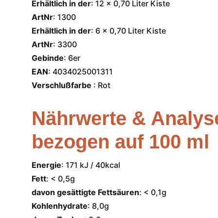
Erhältlich in der
: 12 x 0,70 Liter Kiste
ArtNr
: 1300
Erhältlich in der
: 6 x 0,70 Liter Kiste
ArtNr
: 3300
Gebinde
: 6er
EAN
: 4034025001311
Verschlußfarbe
: Rot
Nährwerte & Analys
bezogen auf 100 ml
Energie
: 171 kJ / 40kcal
Fett
: < 0,5g
davon gesättigte Fettsäuren
: < 0,1g
Kohlenhydrate
: 8,0g